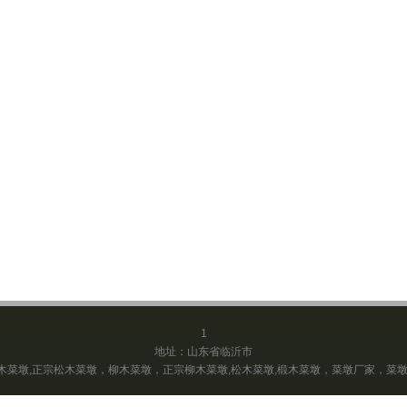
1
地址：山东省临沂市
木菜墩,正宗松木菜墩，柳木菜墩，正宗柳木菜墩,松木菜墩,椴木菜墩，菜墩厂家，菜